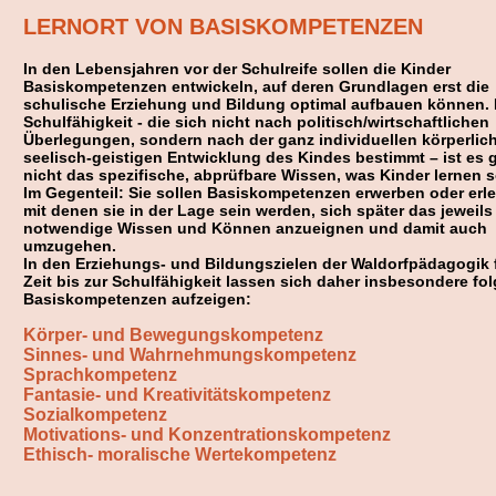
LERNORT VON BASISKOMPETENZEN
In den Lebensjahren vor der Schulreife sollen die Kinder
Basiskompetenzen entwickeln, auf deren Grundlagen erst die
schulische Erziehung und Bildung optimal aufbauen können. 
Schulfähigkeit - die sich nicht nach politisch/wirtschaftlichen
Überlegungen, sondern nach der ganz individuellen körperlic
seelisch-geistigen Entwicklung des Kindes bestimmt – ist es 
nicht das spezifische, abprüfbare Wissen, was Kinder lernen s
Im Gegenteil: Sie sollen Basiskompetenzen erwerben oder erle
mit denen sie in der Lage sein werden, sich später das jeweils
notwendige Wissen und Können anzueignen und damit auch
umzugehen.
In den Erziehungs- und Bildungszielen der Waldorfpädagogik f
Zeit bis zur Schulfähigkeit lassen sich daher insbesondere fo
Basiskompetenzen aufzeigen:
Körper- und Bewegungskompetenz
Sinnes- und Wahrnehmungskompetenz
Sprachkompetenz
Fantasie- und Kreativitätskompetenz
Sozialkompetenz
Motivations- und Konzentrationskompetenz
Ethisch- moralische Wertekompetenz